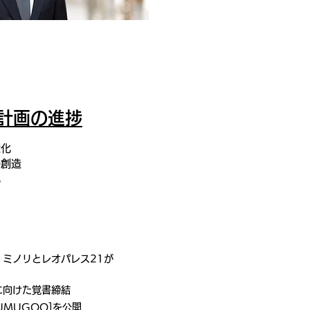
計画の進捗
深化
の創造
化
・ミノリとレオパレス21が
に向けた覚書締結
UMUGOO]を公開