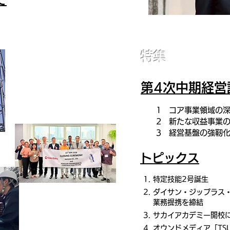
特集
第4次中期経営
1 コア事業領域の
2 新たな収益事業
3 経営基盤の強靭
トピックス
​特定技能2号誕生
ダイサン・ジップラス
業務提携を締結
サカイアカデミー開校
​オウンドメディア「TS