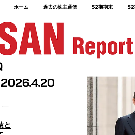
ホーム
過去の株主通信
52期期末
5
Q
 2026.4.20
ュー
績と
て